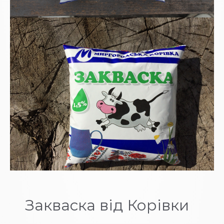
Закваска від Корівки