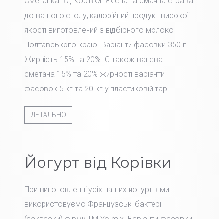
Сметанка від Корівки. Якісна та смачна страва
до вашого столу, калорійний продукт високої
якості виготовлений з відбірного молоко
Полтавського краю. Варіанти фасовки 350 г.
Жирність 15% та 20%. Є також вагова
сметана 15% та 20% жирності варіанти
фасовок 5 кг та 20 кг у пластиковій тарі.
ДЕТАЛЬНО
Йогурт від Корівки
При виготовленні усіх наших йогуртів ми
використовуємо Французські бактерії
(закваски) фірми TM Yo-mix. Варіанти фасовки