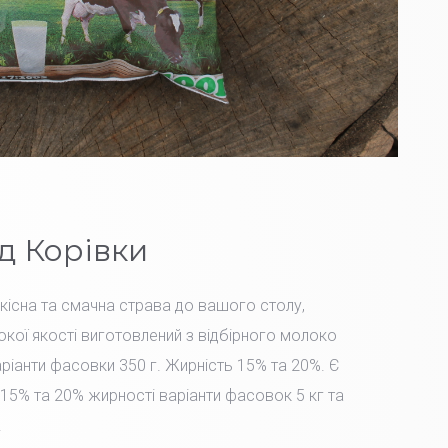
д Корівки
Якісна та смачна страва до вашого столу,
окої якості виготовлений з відбірного молоко
іанти фасовки 350 г. Жирність 15% та 20%. Є
15% та 20% жирності варіанти фасовок 5 кг та
.