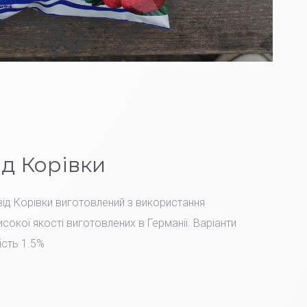
ід Корівки
ід Корівки виготовлений з використання
сокої якості виготовлених в Германії. Варіанти
ість 1.5%