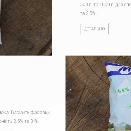
500 г. та 1000 г. для с
та 2,5%.
ДЕТАЛЬНО
лока. Варіанти фасовки
рність 2.5% та 0 %.