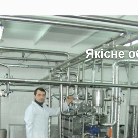
Я
к
і
с
н
е
о