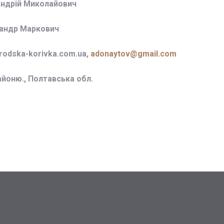
Андрій Миколайович
сандр Маркович
odska-korivka.com.ua,
adonaytov@gmail.com
айоню., Полтавська обл.