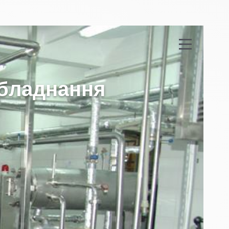
б
л
а
д
н
а
н
н
я