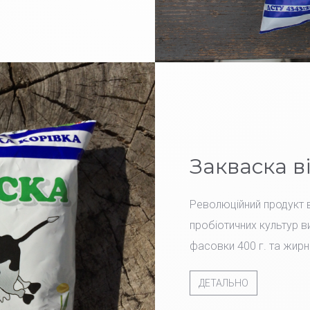
Закваска в
Революційний продукт в
пробіотичних культур ви
фасовки 400 г. та жирн
ДЕТАЛЬНО