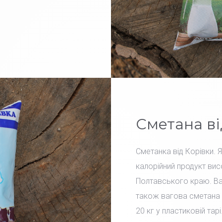
Сметана ві
Сметанка від Корівки. 
калорійний продукт вис
Полтавського краю. Вар
також вагова сметана 
20 кг у пластиковій тарі