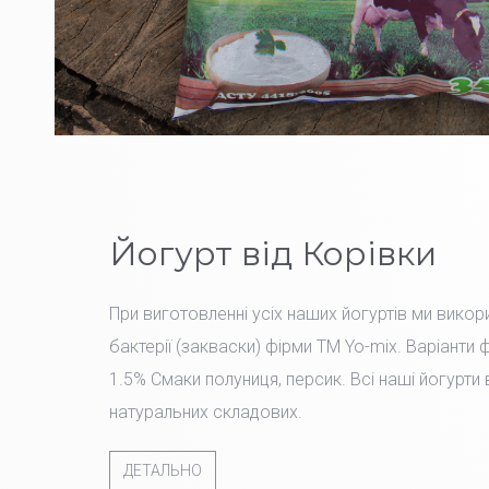
Йогурт від Корівки
При виготовленні усіх наших йогуртів ми вико
бактерії (закваски) фірми TM Yo-mix. Варіанти 
1.5% Смаки полуниця, персик. Всі наші йогурти
натуральних складових.
ДЕТАЛЬНО