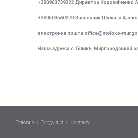
+380963739322 Директор Коровніченко 
+380503560270 Засновник Шульгін Алек
електронна пошта office@
moloko-murgor
Наша адреса с. Білики, Миргородський р
Головна
Продукція
Контакти