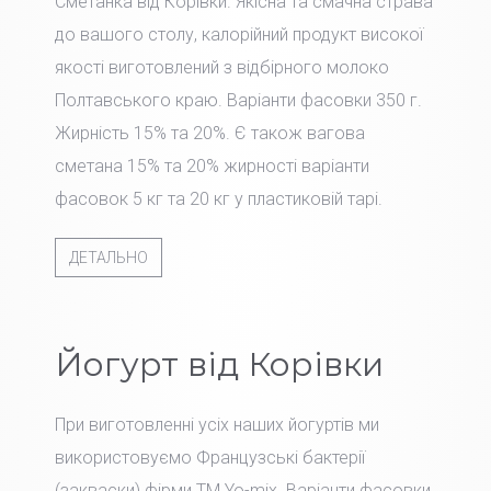
Сметанка від Корівки. Якісна та смачна страва
до вашого столу, калорійний продукт високої
якості виготовлений з відбірного молоко
Полтавського краю. Варіанти фасовки 350 г.
Жирність 15% та 20%. Є також вагова
сметана 15% та 20% жирності варіанти
фасовок 5 кг та 20 кг у пластиковій тарі.
ДЕТАЛЬНО
Йогурт від Корівки
При виготовленні усіх наших йогуртів ми
використовуємо Французські бактерії
(закваски) фірми TM Yo-mix. Варіанти фасовки