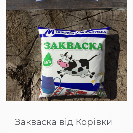
Закваска від Корівки