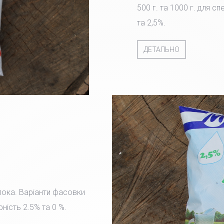
500 г. та 1000 г. для с
та 2,5%.
ДЕТАЛЬНО
лока. Варіанти фасовки
рність 2.5% та 0 %.