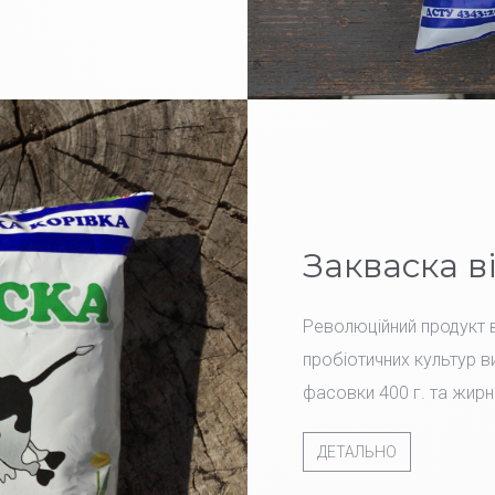
Закваска в
Революційний продукт в
пробіотичних культур ви
фасовки 400 г. та жирн
ДЕТАЛЬНО