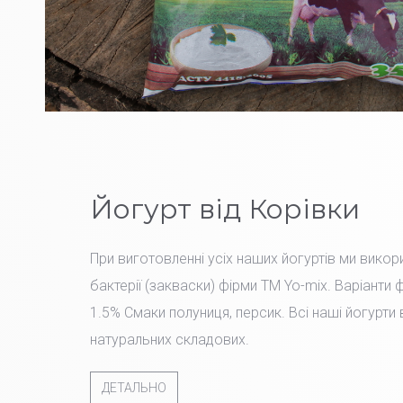
Йогурт від Корівки
При виготовленні усіх наших йогуртів ми вико
бактерії (закваски) фірми TM Yo-mix. Варіанти 
1.5% Смаки полуниця, персик. Всі наші йогурти
натуральних складових.
ДЕТАЛЬНО