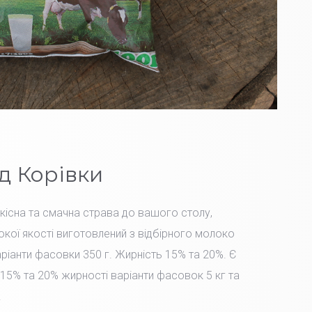
д Корівки
Якісна та смачна страва до вашого столу,
окої якості виготовлений з відбірного молоко
іанти фасовки 350 г. Жирність 15% та 20%. Є
15% та 20% жирності варіанти фасовок 5 кг та
.