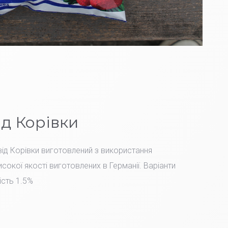
ід Корівки
ід Корівки виготовлений з використання
сокої якості виготовлених в Германії. Варіанти
ість 1.5%