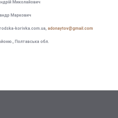
Андрій Миколайович
сандр Маркович
odska-korivka.com.ua,
adonaytov@gmail.com
айоню., Полтавська обл.