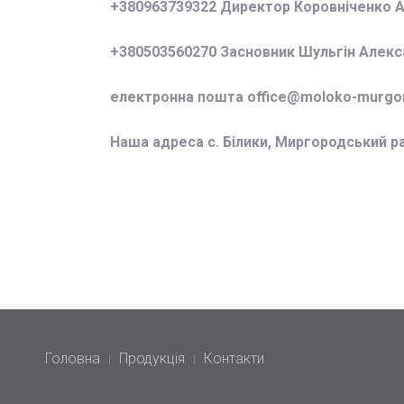
+380963739322 Директор Коровніченко 
+380503560270 Засновник Шульгін Алек
електронна пошта office@
moloko-murgor
Наша адреса с. Білики, Миргородський р
Головна
Продукція
Контакти