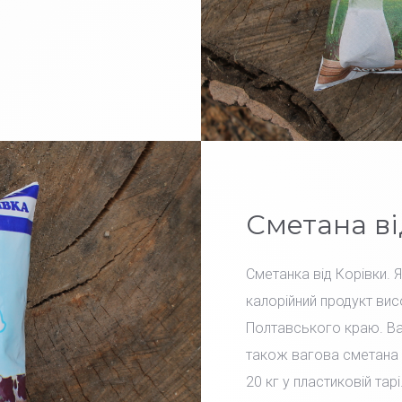
Сметана ві
Сметанка від Корівки. 
калорійний продукт вис
Полтавського краю. Вар
також вагова сметана 
20 кг у пластиковій тарі